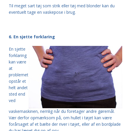
Til meget sart tøj som strik eller tøj med blonder kan du
eventuelt tage en vaskepose i brug.
6. En sjette forklaring
En sjette
forklaring
kan være
at
problemet
opstår et
helt andet
sted end
ved
vaskemaskinen, nemlig når du foretager andre gøremål.
Vær derfor opmærksom på, om hullet i tøjet kan være
forårsaget af et bælte der river i tøjet, eller af en bordplade
du har lænet dig op af osv.