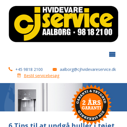
+45 9818 2100
aalborg@cjhvidevareservice.dk
Bestil servicebesøg
6 Tips til at undgå huller i tøjet,