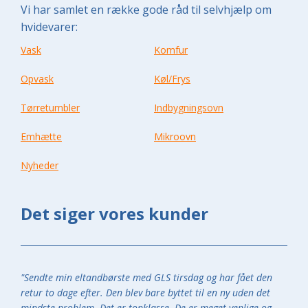
Vi har samlet en række gode råd til selvhjælp om
hvidevarer:
Vask
Komfur
Opvask
Køl/Frys
Tørretumbler
Indbygningsovn
Emhætte
Mikroovn
Nyheder
Det siger vores kunder
"Sendte min eltandbørste med GLS tirsdag og har fået den
retur to dage efter. Den blev bare byttet til en ny uden det
mindste problem. Det er topklasse. De er meget venlige og