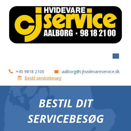
+45 9818 2100
aalborg@cjhvidevareservice.dk
Bestil servicebesøg
BESTIL DIT
SERVICEBESØG